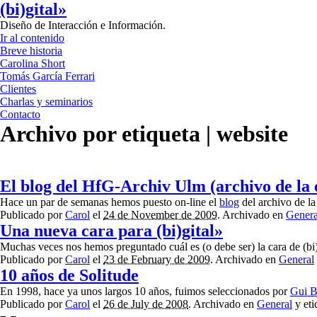
(bi)gital»
Diseño de Interacción e Información.
Ir al contenido
Breve historia
Carolina Short
Tomás García Ferrari
Clientes
Charlas y seminarios
Contacto
Archivo por etiqueta | website
El blog del HfG-Archiv Ulm (archivo de la 
Hace un par de semanas hemos puesto on-line el
blog
del archivo de la
Publicado por
Carol
el
24 de November de 2009
. Archivado en
Genera
Una nueva cara para (bi)gital»
Muchas veces nos hemos preguntado cuál es (o debe ser) la cara de (bi
Publicado por
Carol
el
23 de February de 2009
. Archivado en
General
10 años de Solitude
En 1998, hace ya unos largos 10 años, fuimos seleccionados por
Gui B
Publicado por
Carol
el
26 de July de 2008
. Archivado en
General
y et