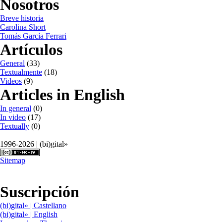
Nosotros
Breve historia
Carolina Short
Tomás García Ferrari
Artículos
General
(33)
Textualmente
(18)
Videos
(9)
Articles in English
In general
(0)
In video
(17)
Textually
(0)
1996-2026 | (bi)gital»
Sitemap
Suscripción
(bi)gital» | Castellano
(bi)gital» | English