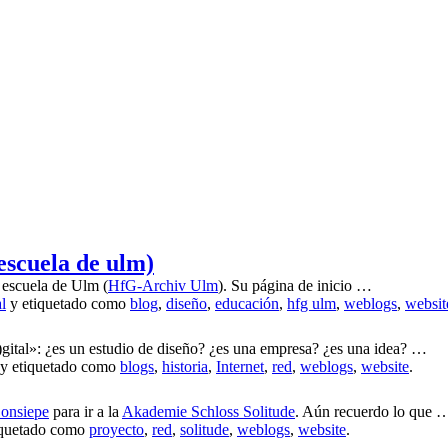
escuela de ulm)
 escuela de Ulm (
HfG-Archiv Ulm
). Su página de inicio …
l
y etiquetado como
blog
,
diseño
,
educación
,
hfg ulm
,
weblogs
,
websit
)gital»: ¿es un estudio de diseño? ¿es una empresa? ¿es una idea? …
y etiquetado como
blogs
,
historia
,
Internet
,
red
,
weblogs
,
website
.
onsiepe
para ir a la
Akademie Schloss Solitude
. Aún recuerdo lo que 
iquetado como
proyecto
,
red
,
solitude
,
weblogs
,
website
.