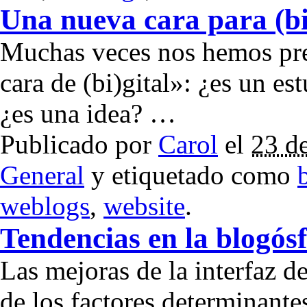
Una nueva cara para (bi
Muchas veces nos hemos preg
cara de (bi)gital»: ¿es un e
¿es una idea? …
Publicado por
Carol
el
23 d
General
y etiquetado como
weblogs
,
website
.
Tendencias en la blogós
Las mejoras de la interfaz d
de los factores determinante