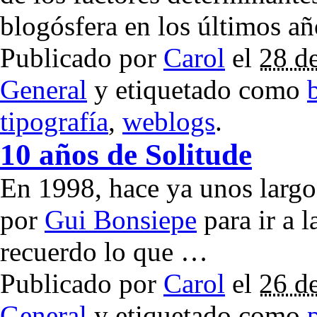
blogósfera en los últimos a
Publicado por
Carol
el
28 d
General
y etiquetado como
tipografía
,
weblogs
.
10 años de Solitude
En 1998, hace ya unos largo
por
Gui Bonsiepe
para ir a l
recuerdo lo que …
Publicado por
Carol
el
26 d
General
y etiquetado como