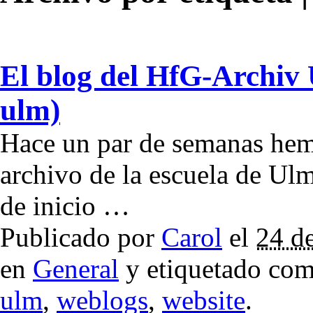
El blog del HfG-Archiv 
ulm)
Hace un par de semanas hem
archivo de la escuela de Ulm
de inicio …
Publicado por
Carol
el
24 d
en
General
y etiquetado co
ulm
,
weblogs
,
website
.