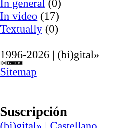
In general
(0)
In video
(17)
Textually
(0)
1996-2026 | (bi)gital»
Sitemap
Suscripción
(bi)gital» | Castellano