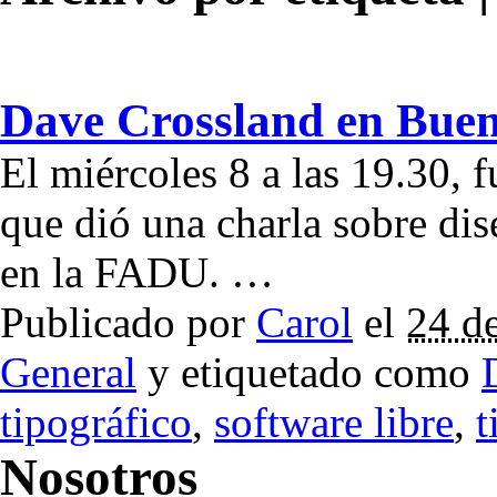
Dave Crossland en Buen
El miércoles 8 a las 19.30, 
que dió una charla sobre dis
en la FADU. …
Publicado por
Carol
el
24 d
General
y etiquetado como
tipográfico
,
software libre
,
t
Nosotros