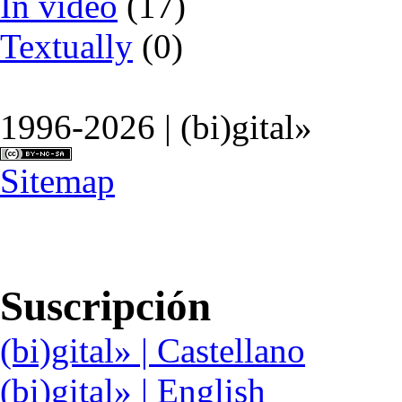
In video
(17)
Textually
(0)
1996-2026 | (bi)gital»
Sitemap
Suscripción
(bi)gital» | Castellano
(bi)gital» | English