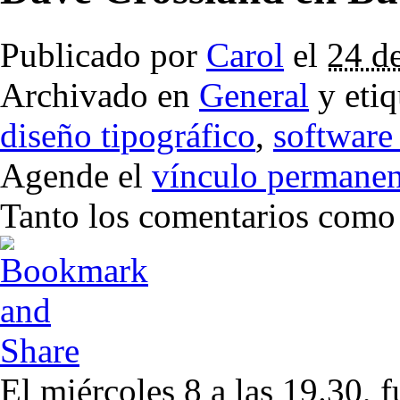
Publicado por
Carol
el
24 d
Archivado en
General
y eti
diseño tipográfico
,
software 
Agende el
vínculo permanen
Tanto los comentarios como l
El miércoles 8 a las 19.30, 