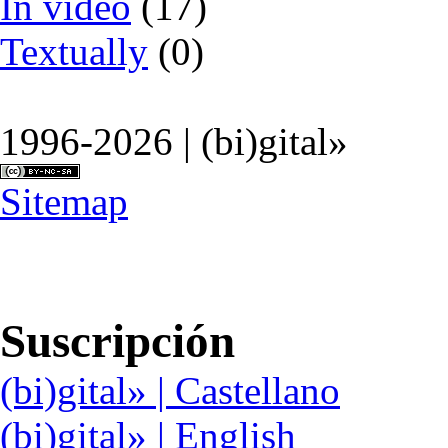
In video
(17)
Textually
(0)
1996-2026 | (bi)gital»
Sitemap
Suscripción
(bi)gital» | Castellano
(bi)gital» | English