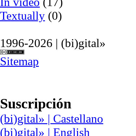
In video
(17)
Textually
(0)
1996-2026 | (bi)gital»
Sitemap
Suscripción
(bi)gital» | Castellano
(bi)gital» | English