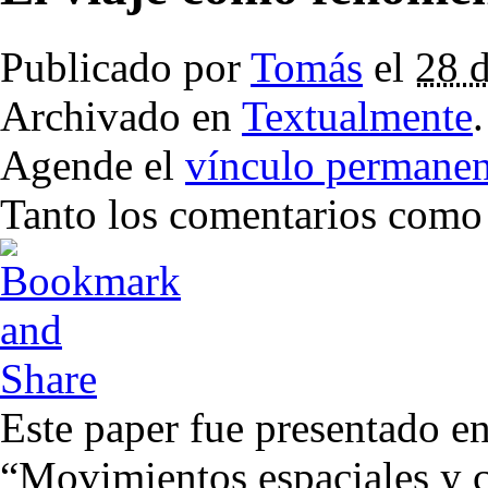
Publicado por
Tomás
el
28 d
Archivado en
Textualmente
.
Agende el
vínculo permanen
Tanto los comentarios como l
Este paper fue presentado en
“Movimientos espaciales y 