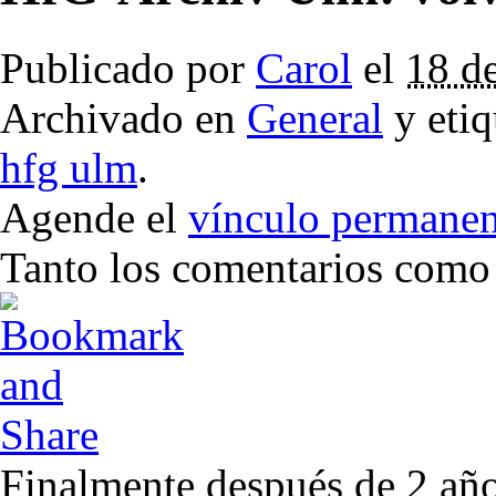
Publicado por
Carol
el
18 d
Archivado en
General
y eti
hfg ulm
.
Agende el
vínculo permanen
Tanto los comentarios como l
Finalmente después de 2 años