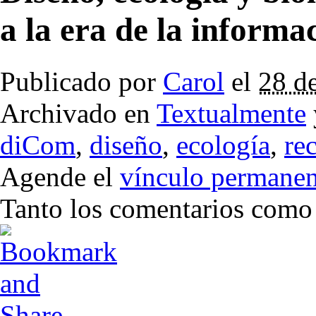
a la era de la informa
Publicado por
Carol
el
28 d
Archivado en
Textualmente
diCom
,
diseño
,
ecología
,
rec
Agende el
vínculo permanen
Tanto los comentarios como l