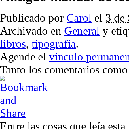
Publicado por
Carol
el
3 de
Archivado en
General
y eti
libros
,
tipografía
.
Agende el
vínculo permanen
Tanto los comentarios como l
Entre las cosas que leía esta