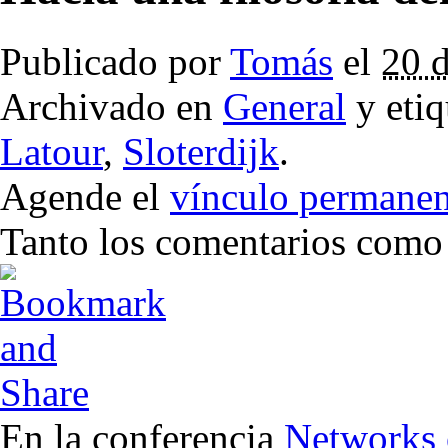
Publicado por
Tomás
el
20 
Archivado en
General
y eti
Latour
,
Sloterdijk
.
Agende el
vínculo permanen
Tanto los comentarios como l
En la conferencia
Networks 